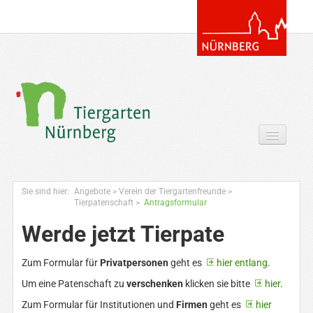
Tickets & Gutscheine Online
Sie sind hier:
Angebote
>
Verein der Tiergartenfreunde
>
Ihr Besuch
Tierpatenschaft
>
Antragsformular
Werde jetzt Tierpate
Entdecken
Zoowissen & Co
Zum Formular für
Privatpersonen
geht es
hier entlang
.
Um eine Patenschaft zu
verschenken
klicken sie bitte
hier
.
Angebote
Zum Formular für Institutionen und
Firmen
geht es
hier