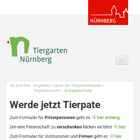
Tickets & Gutscheine Online
Sie sind hier:
Angebote
>
Verein der Tiergartenfreunde
>
Ihr Besuch
Tierpatenschaft
>
Antragsformular
Werde jetzt Tierpate
Entdecken
Zoowissen & Co
Zum Formular für
Privatpersonen
geht es
hier entlang
.
Um eine Patenschaft zu
verschenken
klicken sie bitte
hier
.
Angebote
Zum Formular für Institutionen und
Firmen
geht es
hier