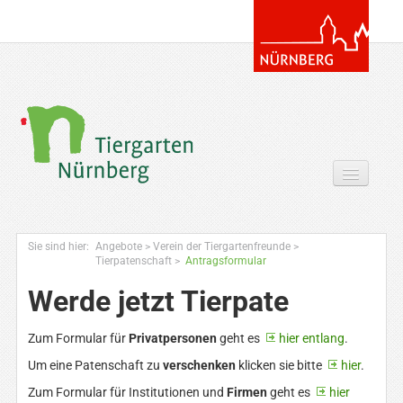
Tickets & Gutscheine Online
Sie sind hier:
Angebote
>
Verein der Tiergartenfreunde
>
Ihr Besuch
Tierpatenschaft
>
Antragsformular
Werde jetzt Tierpate
Entdecken
Zoowissen & Co
Zum Formular für
Privatpersonen
geht es
hier entlang
.
Um eine Patenschaft zu
verschenken
klicken sie bitte
hier
.
Angebote
Zum Formular für Institutionen und
Firmen
geht es
hier