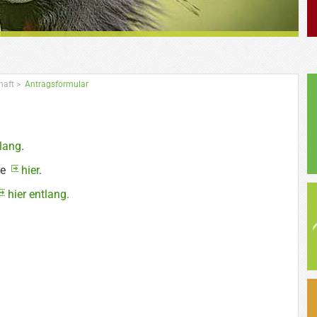
haft
>
Antragsformular
tlang
.
te
hier
.
hier entlang.