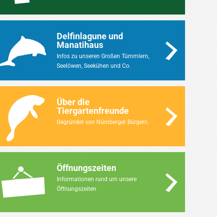
Delfinlagune und
Manatihaus
Infos zu unseren Großen Tümmlern,
Seelöwen, Seekühen und Co.
Über die
Tiergartenfreunde
Gegründet von Nürnberger Bürgern.
Öffnungszeiten
Informationen rund um unsere
Öffnungszeiten