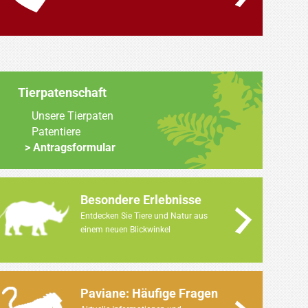
Tierpatenschaft
Unsere Tierpaten
Patentiere
Antragsformular
Besondere Erlebnisse
Entdecken Sie Tiere und Natur aus
einem neuen Blickwinkel
Paviane: Häufige Fragen