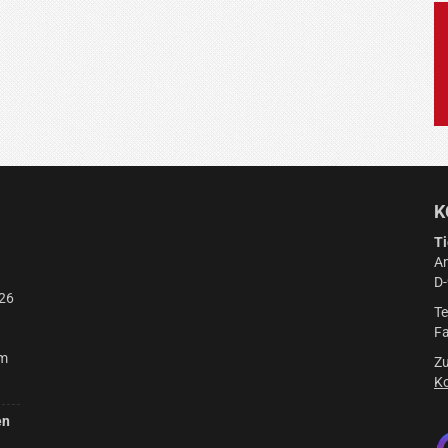
K
Ti
Am
D
26
Te
Fa
am
Zu
Ko
en