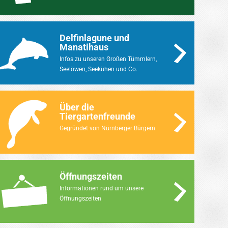
Delfinlagune und
Manatihaus
Infos zu unseren Großen Tümmlern,
Seelöwen, Seekühen und Co.
Über die
Tiergartenfreunde
Gegründet von Nürnberger Bürgern.
Öffnungszeiten
Informationen rund um unsere
Öffnungszeiten