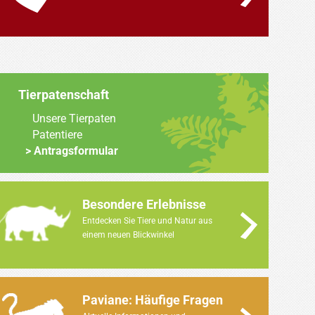
Tierpatenschaft
Unsere Tierpaten
Patentiere
Antragsformular
Besondere Erlebnisse
Entdecken Sie Tiere und Natur aus
einem neuen Blickwinkel
Paviane: Häufige Fragen