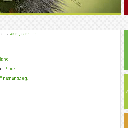
haft
>
Antragsformular
tlang
.
te
hier
.
hier entlang.