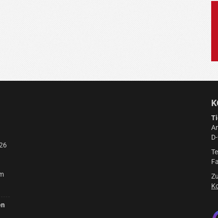
K
Ti
Am
D
26
Te
Fa
am
Zu
Ko
en