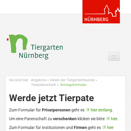
Tickets & Gutscheine Online
Sie sind hier:
Angebote
>
Verein der Tiergartenfreunde
>
Ihr Besuch
Tierpatenschaft
>
Antragsformular
Werde jetzt Tierpate
Entdecken
Zoowissen & Co
Zum Formular für
Privatpersonen
geht es
hier entlang
.
Um eine Patenschaft zu
verschenken
klicken sie bitte
hier
.
Angebote
Zum Formular für Institutionen und
Firmen
geht es
hier