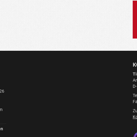
K
Ti
Am
D
26
Te
Fa
am
Zu
Ko
en