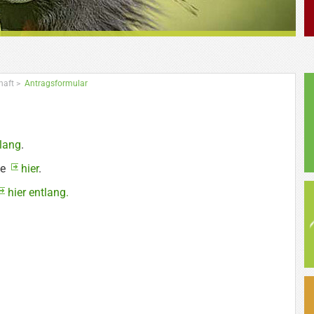
haft
>
Antragsformular
tlang
.
te
hier
.
hier entlang.