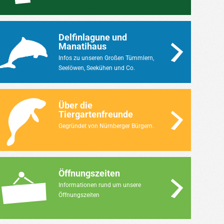
Delfinlagune und
Manatihaus
Infos zu unseren Großen Tümmlern,
Seelöwen, Seekühen und Co.
Über die
Tiergartenfreunde
Gegründet von Nürnberger Bürgern.
Öffnungszeiten
Informationen rund um unsere
Öffnungszeiten