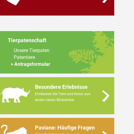
Tierpatenschaft
Unsere Tierpaten
Patentiere
Antragsformular
Besondere Erlebnisse
Entdecken Sie Tiere und Natur aus
einem neuen Blickwinkel
Paviane: Häufige Fragen