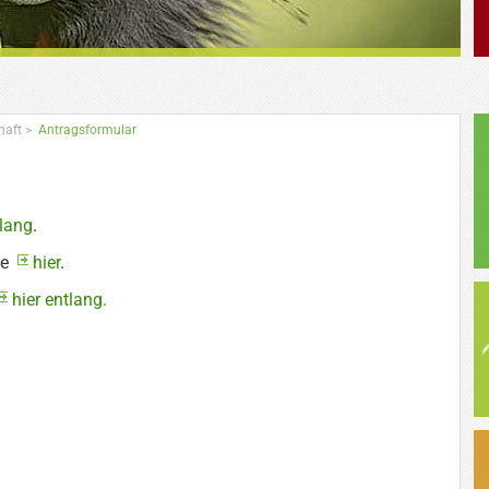
haft
>
Antragsformular
tlang
.
te
hier
.
hier entlang.