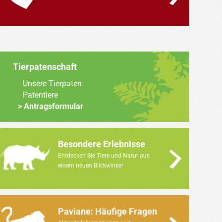
Tierpatenschaft
Unsere Tierpaten
Patentiere
Antragsformular
Besondere Erlebnisse
Entdecken Sie Tiere und Natur aus
einem neuen Blickwinkel
Paviane: Häufige Fragen