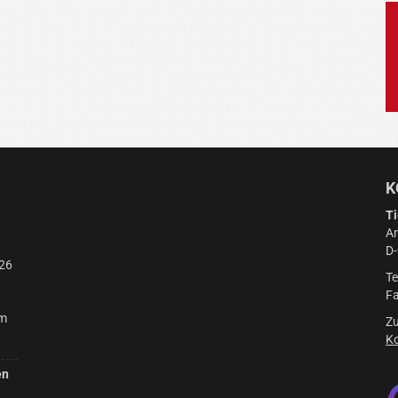
K
Ti
Am
D
26
Te
Fa
am
Zu
Ko
en