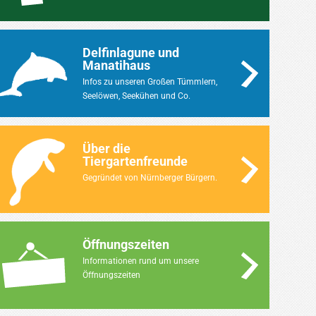
Delfinlagune und
Manatihaus
Infos zu unseren Großen Tümmlern,
Seelöwen, Seekühen und Co.
Über die
Tiergartenfreunde
Gegründet von Nürnberger Bürgern.
Öffnungszeiten
Informationen rund um unsere
Öffnungszeiten