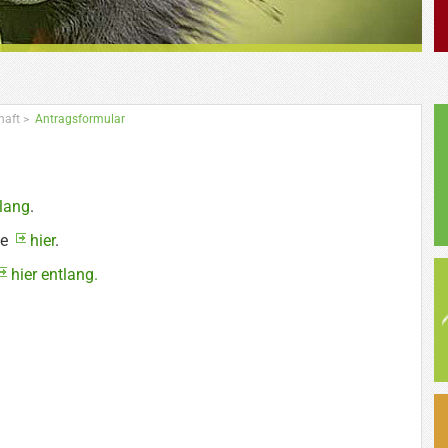
haft
>
Antragsformular
tlang
.
te
hier
.
hier entlang.