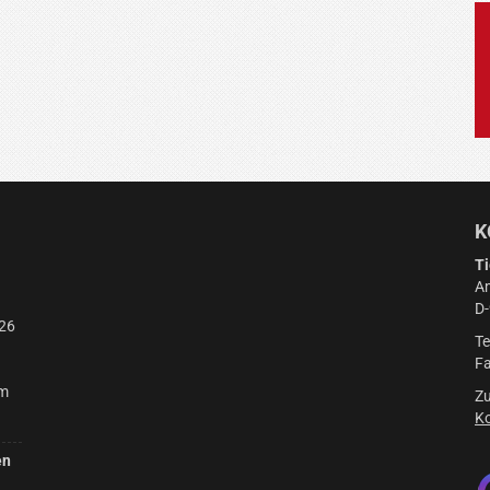
K
Ti
Am
D
26
Te
Fa
am
Zu
Ko
en