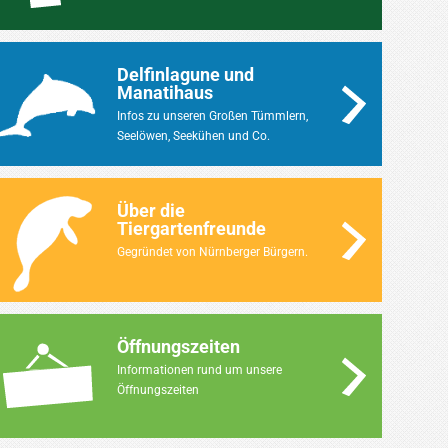
Delfinlagune und
Manatihaus
Infos zu unseren Großen Tümmlern,
Seelöwen, Seekühen und Co.
Über die
Tiergartenfreunde
Gegründet von Nürnberger Bürgern.
Öffnungszeiten
Informationen rund um unsere
Öffnungszeiten