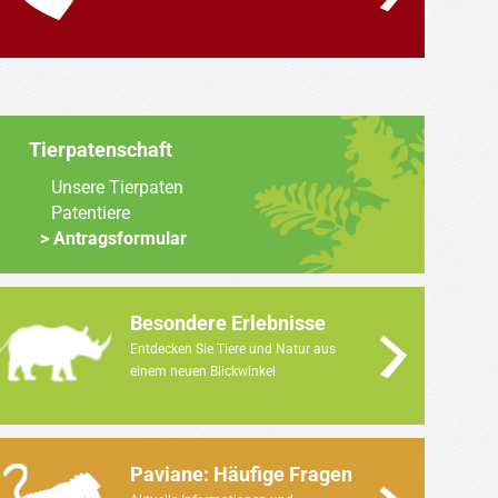
Tierpatenschaft
Unsere Tierpaten
Patentiere
Antragsformular
Besondere Erlebnisse
Entdecken Sie Tiere und Natur aus
einem neuen Blickwinkel
Paviane: Häufige Fragen