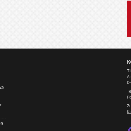
K
Ti
Am
D
26
Te
Fa
am
Zu
Ko
en