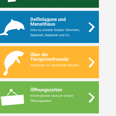
Delfinlagune und
Manatihaus
Infos zu unseren Großen Tümmlern,
Seelöwen, Seekühen und Co.
Über die
Tiergartenfreunde
Gegründet von Nürnberger Bürgern.
Öffnungszeiten
Informationen rund um unsere
Öffnungszeiten