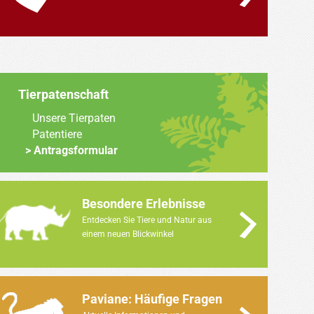
Tierpatenschaft
Unsere Tierpaten
Patentiere
Antragsformular
Besondere Erlebnisse
Entdecken Sie Tiere und Natur aus
einem neuen Blickwinkel
Paviane: Häufige Fragen