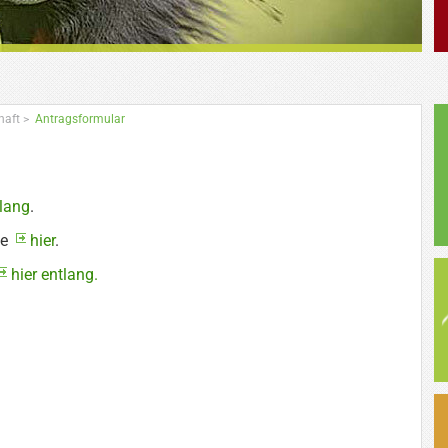
haft
>
Antragsformular
tlang
.
te
hier
.
hier entlang.