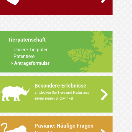
Tierpatenschaft
Unsere Tierpaten
Patentiere
Antragsformular
Besondere Erlebnisse
Entdecken Sie Tiere und Natur aus
einem neuen Blickwinkel
Paviane: Häufige Fragen