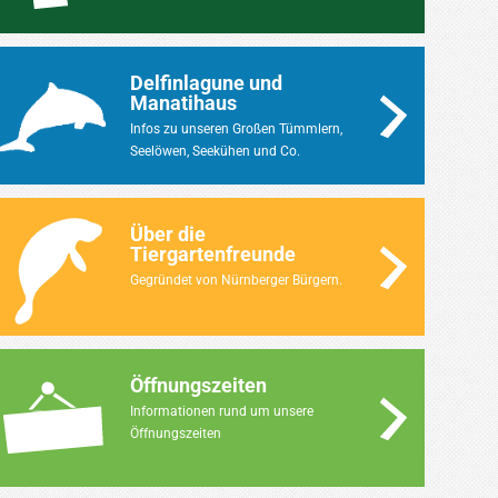
Delfinlagune und
Manatihaus
Infos zu unseren Großen Tümmlern,
Seelöwen, Seekühen und Co.
Über die
Tiergartenfreunde
Gegründet von Nürnberger Bürgern.
Öffnungszeiten
Informationen rund um unsere
Öffnungszeiten