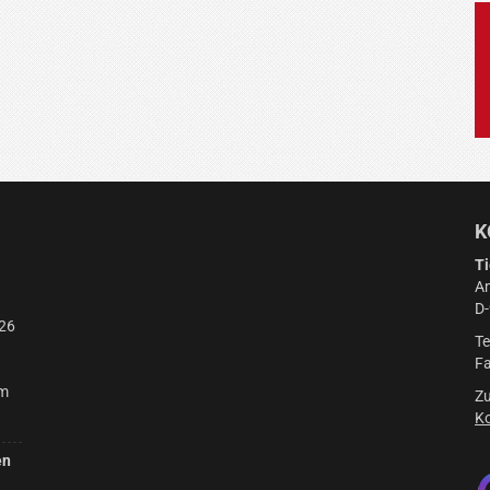
K
Ti
Am
D
26
Te
Fa
am
Zu
Ko
en