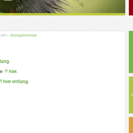
haft
>
Antragsformular
tlang
.
te
hier
.
hier entlang.