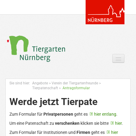
Tickets & Gutscheine Online
Sie sind hier:
Angebote
>
Verein der Tiergartenfreunde
>
Ihr Besuch
Tierpatenschaft
>
Antragsformular
Werde jetzt Tierpate
Entdecken
Zoowissen & Co
Zum Formular für
Privatpersonen
geht es
hier entlang
.
Um eine Patenschaft zu
verschenken
klicken sie bitte
hier
.
Angebote
Zum Formular für Institutionen und
Firmen
geht es
hier