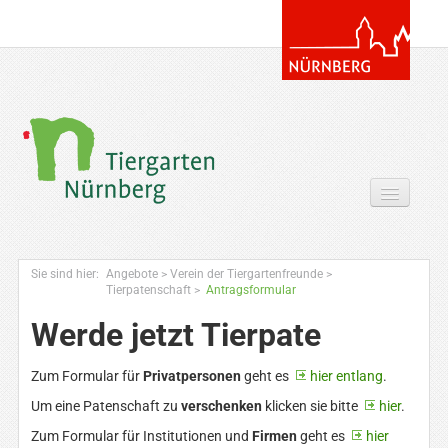
Tickets & Gutscheine Online
Sie sind hier:
Angebote
>
Verein der Tiergartenfreunde
>
Ihr Besuch
Tierpatenschaft
>
Antragsformular
Werde jetzt Tierpate
Entdecken
Zoowissen & Co
Zum Formular für
Privatpersonen
geht es
hier entlang
.
Um eine Patenschaft zu
verschenken
klicken sie bitte
hier
.
Angebote
Zum Formular für Institutionen und
Firmen
geht es
hier