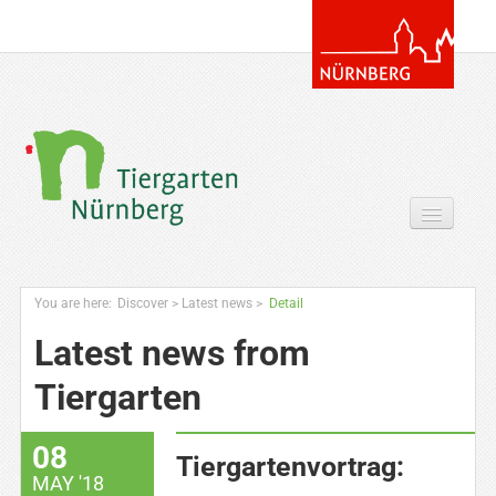
Your Visit
You are here:
Discover
>
Latest news
>
Detail
Discover
Latest news from
Zoo & more
Tiergarten
Extras for you
08
Tiergartenvortrag:
MAY '18