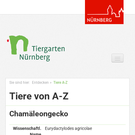
Tickets & Gutscheine Online
Sie sind hier:
Entdecken
>
Tiere A-Z
Ihr Besuch
Tiere von A-Z
Entdecken
Chamäleongecko
Zoowissen & Co
Angebote
Wissenschaftl.
Eurydactylodes agricolae
Name