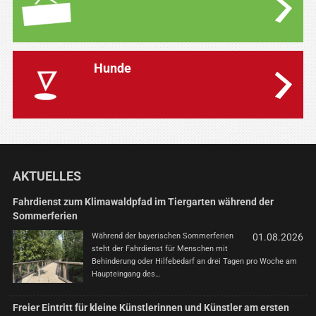
Hunde
AKTUELLES
Fahrdienst zum Klimawaldpfad im Tiergarten während der
Sommerferien
Während der bayerischen Sommerferien
01.08.2026
steht der Fahrdienst für Menschen mit
Behinderung oder Hilfebedarf an drei Tagen pro Woche am
Haupteingang des…
Freier Eintritt für kleine Künstlerinnen und Künstler am ersten