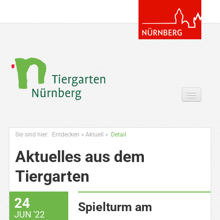
Tickets & Gutscheine Online
Sie sind hier:
Entdecken
>
Aktuell
>
Detail
Ihr Besuch
Aktuelles aus dem
Entdecken
Tiergarten
Zoowissen & Co
24
Angebote
Spielturm am
JUN '22