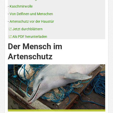
-
Kaschmirwolle
-
Von Delfinen und Menschen
-
Artenschutz vor der Haustür
Jetzt durchblättern
Als PDF herunterladen
Der Mensch im
Artenschutz