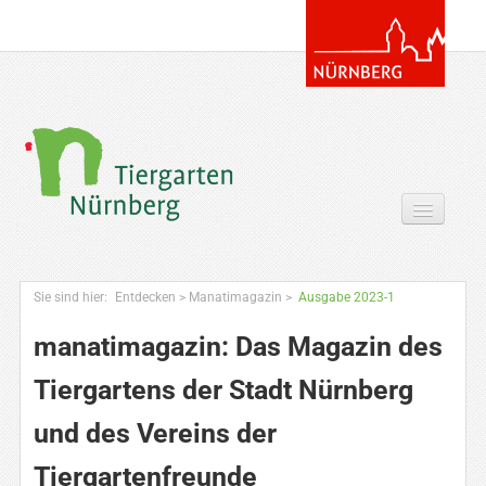
Tickets & Gutscheine Online
Sie sind hier:
Entdecken
>
Manatimagazin
>
Ausgabe 2023-1
Ihr Besuch
manatimagazin: Das Magazin des
Entdecken
Tiergartens der Stadt Nürnberg
Zoowissen & Co
und des Vereins der
Angebote
Tiergartenfreunde