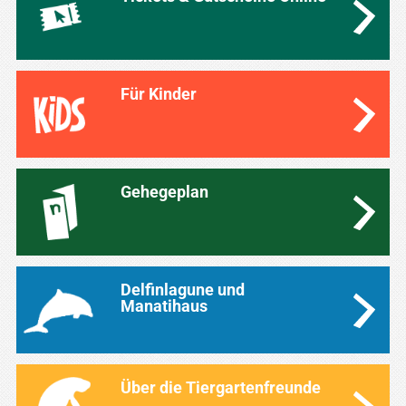
Für Kinder
Gehegeplan
Delfinlagune und
Manatihaus
Über die Tiergartenfreunde