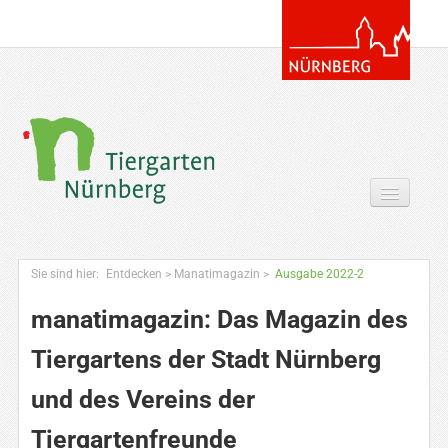
Tickets & Gutscheine Online
Sie sind hier:
Entdecken
>
Manatimagazin
>
Ausgabe 2022-2
Ihr Besuch
manatimagazin: Das Magazin des
Entdecken
Tiergartens der Stadt Nürnberg
Zoowissen & Co
und des Vereins der
Angebote
Tiergartenfreunde