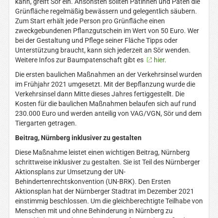
kann, greift Sör ein. Ansonsten sollten Patinnen und Paten die
Grünfläche regelmäßig bewässern und gelegentlich säubern.
Zum Start erhält jede Person pro Grünfläche einen
zweckgebundenen Pflanzgutschein im Wert von 50 Euro. Wer
bei der Gestaltung und Pflege seiner Fläche Tipps oder
Unterstützung braucht, kann sich jederzeit an Sör wenden.
Weitere Infos zur Baumpatenschaft gibt es
hier
.
Die ersten baulichen Maßnahmen an der Verkehrsinsel wurden
im Frühjahr 2021 umgesetzt. Mit der Bepflanzung wurde die
Verkehrsinsel dann Mitte dieses Jahres fertiggestellt. Die
Kosten für die baulichen Maßnahmen belaufen sich auf rund
230.000 Euro und werden anteilig von VAG/VGN, Sör und dem
Tiergarten getragen.
Beitrag, Nürnberg inklusiver zu gestalten
Diese Maßnahme leistet einen wichtigen Beitrag, Nürnberg
schrittweise inklusiver zu gestalten. Sie ist Teil des Nürnberger
Aktionsplans zur Umsetzung der UN-
Behindertenrechtskonvention (UN-BRK). Den Ersten
Aktionsplan hat der Nürnberger Stadtrat im Dezember 2021
einstimmig beschlossen. Um die gleichberechtigte Teilhabe von
Menschen mit und ohne Behinderung in Nürnberg zu