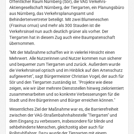
Öffentlicher Raum Nürnberg (Sör), die VAG Verkehrs-
Aktiengesellschaft Nürnberg, der Tiergarten, ein Planungsbüro
aus Nürnberg, das Verkehrsplanungsamt und
Behindertenvertreter beteiligt. Mit zwei Blumeneschen
(
Fraxinus ornus
) und mehr als 300 Stauden ist die
Verkehrsinsel nun auch deutlich grüner als vorher. Der
Tiergarten hat in diesem Zug auch eine Baumpatenschaft
übernommen.
"Mit der Maßnahme schaffen wir in vielerlei Hinsicht einen
Mehrwert. Alle Nutzerinnen und Nutzer kommen nun sicherer
und bequemer zum Tiergarten und zurück. Außerdem wurde
die Verkehrsinsel optisch und im Hinblick auf den Artenschutz
aufgewertet", sagt Bürgermeister Christian Vogel, der auch für
Sör und den Tiergarten zuständig ist. "Projekte wie diese
zeigen, wie wir über mehrere Dienststellen hinweg zielorientiert
zusammenarbeiten und so konkrete Verbesserungen für die
Stadt und ihre Bürgerinnen und Bürger erreichen können."
Wesentliches Ziel der Maßnahme war es, die Barrierefreiheit
zwischen der VAG-Straßenbahnhaltestelle "Tiergarten" und
dem Eingang zu verbessern, insbesondere für blinde und
sehbehinderte Menschen, gleichzeitig aber auch für
Rollstuhlfahrer. Dazu wurde der Tiergarten mit einem