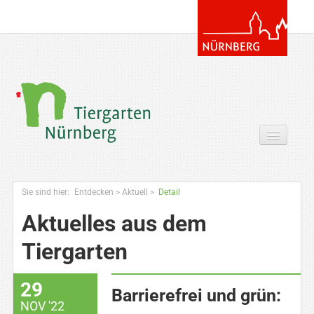
Tickets & Gutscheine Online
Sie sind hier:
Entdecken
>
Aktuell
>
Detail
Ihr Besuch
Aktuelles aus dem
Entdecken
Tiergarten
Zoowissen & Co
29
Angebote
Barrierefrei und grün:
NOV '22