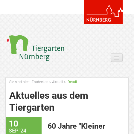
Tickets & Gutscheine Online
Sie sind hier:
Entdecken
>
Aktuell
>
Detail
Ihr Besuch
Aktuelles aus dem
Entdecken
Tiergarten
Zoowissen & Co
10
Angebote
60 Jahre "Kleiner
SEP '24