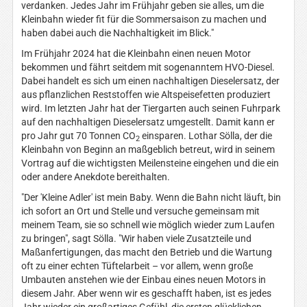
verdanken. Jedes Jahr im Frühjahr geben sie alles, um die
Kleinbahn wieder fit für die Sommersaison zu machen und
haben dabei auch die Nachhaltigkeit im Blick."
Im Frühjahr 2024 hat die Kleinbahn einen neuen Motor
bekommen und fährt seitdem mit sogenanntem HVO-Diesel.
Dabei handelt es sich um einen nachhaltigen Dieselersatz, der
aus pflanzlichen Reststoffen wie Altspeisefetten produziert
wird. Im letzten Jahr hat der Tiergarten auch seinen Fuhrpark
auf den nachhaltigen Dieselersatz umgestellt. Damit kann er
pro Jahr gut 70 Tonnen CO
einsparen. Lothar Sölla, der die
2
Kleinbahn von Beginn an maßgeblich betreut, wird in seinem
Vortrag auf die wichtigsten Meilensteine eingehen und die ein
oder andere Anekdote bereithalten.
"Der 'Kleine Adler' ist mein Baby. Wenn die Bahn nicht läuft, bin
ich sofort an Ort und Stelle und versuche gemeinsam mit
meinem Team, sie so schnell wie möglich wieder zum Laufen
zu bringen", sagt Sölla. "Wir haben viele Zusatzteile und
Maßanfertigungen, das macht den Betrieb und die Wartung
oft zu einer echten Tüftelarbeit – vor allem, wenn große
Umbauten anstehen wie der Einbau eines neuen Motors in
diesem Jahr. Aber wenn wir es geschafft haben, ist es jedes