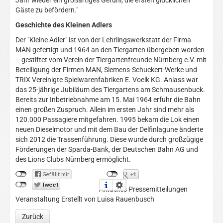
Jahr wieder ein großartiges Gefühl, die ersten glücklichen
Gäste zu befördern."
Geschichte des Kleinen Adlers
Der "Kleine Adler" ist von der Lehrlingswerkstatt der Firma
MAN gefertigt und 1964 an den Tiergarten übergeben worden
– gestiftet vom Verein der Tiergartenfreunde Nürnberg e.V. mit
Beteiligung der Firmen MAN, Siemens-Schuckert-Werke und
TRIX Vereinigte Spielwarenfabriken E. Voelk KG. Anlass war
das 25-jährige Jubiläum des Tiergartens am Schmausenbuck.
Bereits zur Inbetriebnahme am 15. Mai 1964 erfuhr die Bahn
einen großen Zuspruch. Allein im ersten Jahr sind mehr als
120.000 Passagiere mitgefahren. 1995 bekam die Lok einen
neuen Dieselmotor und mit dem Bau der Delfinlagune änderte
sich 2012 die Trassenführung. Diese wurde durch großzügige
Förderungen der Sparda-Bank, der Deutschen Bahn AG und
des Lions Clubs Nürnberg ermöglicht.
Aktuelles Pressemitteilungen
Veranstaltung
Erstellt von Luisa Rauenbusch
Zurück