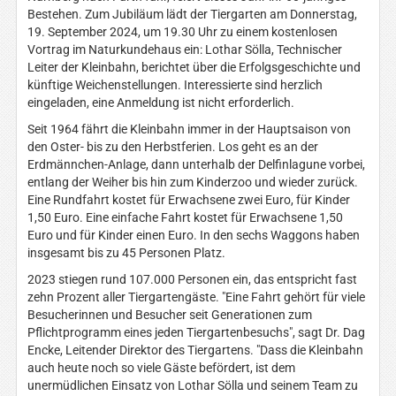
Bestehen. Zum Jubiläum lädt der Tiergarten am Donnerstag,
19. September 2024, um 19.30 Uhr zu einem kostenlosen
Vortrag im Naturkundehaus ein: Lothar Sölla, Technischer
Leiter der Kleinbahn, berichtet über die Erfolgsgeschichte und
künftige Weichenstellungen. Interessierte sind herzlich
eingeladen, eine Anmeldung ist nicht erforderlich.
Seit 1964 fährt die Kleinbahn immer in der Hauptsaison von
den Oster- bis zu den Herbstferien. Los geht es an der
Erdmännchen-Anlage, dann unterhalb der Delfinlagune vorbei,
entlang der Weiher bis hin zum Kinderzoo und wieder zurück.
Eine Rundfahrt kostet für Erwachsene zwei Euro, für Kinder
1,50 Euro. Eine einfache Fahrt kostet für Erwachsene 1,50
Euro und für Kinder einen Euro. In den sechs Waggons haben
insgesamt bis zu 45 Personen Platz.
2023 stiegen rund 107.000 Personen ein, das entspricht fast
zehn Prozent aller Tiergartengäste. "Eine Fahrt gehört für viele
Besucherinnen und Besucher seit Generationen zum
Pflichtprogramm eines jeden Tiergartenbesuchs", sagt Dr. Dag
Encke, Leitender Direktor des Tiergartens. "Dass die Kleinbahn
auch heute noch so viele Gäste befördert, ist dem
unermüdlichen Einsatz von Lothar Sölla und seinem Team zu