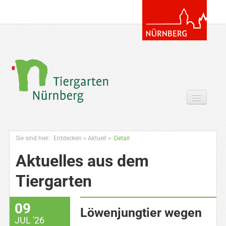
Tickets & Gutscheine Online
Sie sind hier:
Entdecken
>
Aktuell
>
Detail
Ihr Besuch
Aktuelles aus dem
Entdecken
Tiergarten
Zoowissen & Co
09
Angebote
Löwenjungtier wegen
JUL '26