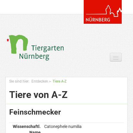
Tickets & Gutscheine Online
Sie sind hier:
Entdecken
>
Tiere A-Z
Ihr Besuch
Tiere von A-Z
Entdecken
Feinschmecker
Zoowissen & Co
Angebote
Wissenschaftl.
Catonephele numilia
Name