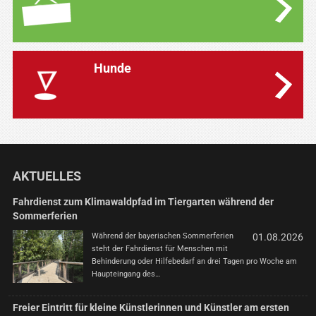
Hunde
AKTUELLES
Fahrdienst zum Klimawaldpfad im Tiergarten während der
Sommerferien
Während der bayerischen Sommerferien
01.08.2026
steht der Fahrdienst für Menschen mit
Behinderung oder Hilfebedarf an drei Tagen pro Woche am
Haupteingang des…
Freier Eintritt für kleine Künstlerinnen und Künstler am ersten