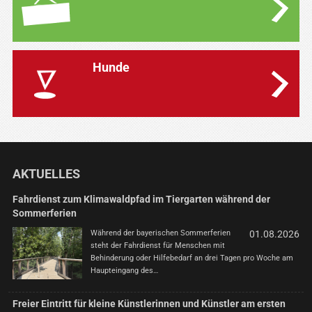
Hunde
AKTUELLES
Fahrdienst zum Klimawaldpfad im Tiergarten während der
Sommerferien
Während der bayerischen Sommerferien
01.08.2026
steht der Fahrdienst für Menschen mit
Behinderung oder Hilfebedarf an drei Tagen pro Woche am
Haupteingang des…
Freier Eintritt für kleine Künstlerinnen und Künstler am ersten