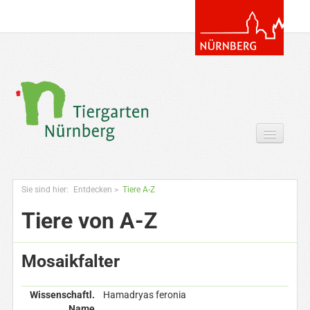
Tickets & Gutscheine Online
Sie sind hier:
Entdecken
>
Tiere A-Z
Ihr Besuch
Tiere von A-Z
Entdecken
Mosaikfalter
Zoowissen & Co
Angebote
Wissenschaftl.
Hamadryas feronia
Name