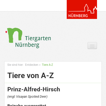
Tickets & Gutscheine Online
Sie sind hier:
Entdecken
>
Tiere A-Z
Ihr Besuch
Tiere von A-Z
Entdecken
Prinz-Alfred-Hirsch
Zoowissen & Co
(engl: Visayan Spotted Deer)
Angebote