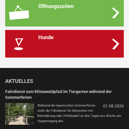
Öffnungszeiten
Hunde
AKTUELLES
Fahrdienst zum Klimawaldpfad im Tiergarten während der
Sommerferien
Während der bayerischen Sommerferien
01.08.2026
steht der Fahrdienst für Menschen mit
Behinderung oder Hilfebedarf an drei Tagen pro Woche am
Haupteingang des…