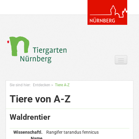
Tickets & Gutscheine Online
Sie sind hier:
Entdecken
>
Tiere A-Z
Ihr Besuch
Tiere von A-Z
Entdecken
Waldrentier
Zoowissen & Co
Angebote
Wissenschaftl.
Rangifer tarandus fennicus
Name