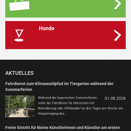
Hunde
AKTUELLES
Fahrdienst zum Klimawaldpfad im Tiergarten während der
Sommerferien
Während der bayerischen Sommerferien
01.08.2026
steht der Fahrdienst für Menschen mit
Behinderung oder Hilfebedarf an drei Tagen pro Woche am
Haupteingang des…
Freier Eintritt für kleine Künstlerinnen und Künstler am ersten