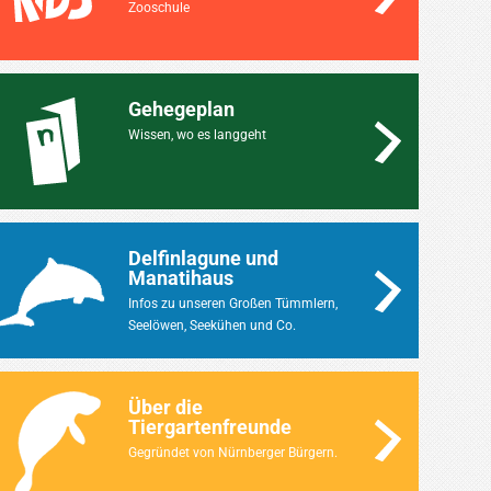
Zooschule
Gehegeplan
Wissen, wo es langgeht
Delfinlagune und
Manatihaus
Infos zu unseren Großen Tümmlern,
Seelöwen, Seekühen und Co.
Über die
Tiergartenfreunde
Gegründet von Nürnberger Bürgern.