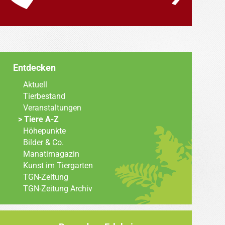
Entdecken
Aktuell
Tierbestand
Veranstaltungen
Tiere A-Z
Höhepunkte
Bilder & Co.
Manatimagazin
Kunst im Tiergarten
TGN-Zeitung
TGN-Zeitung Archiv