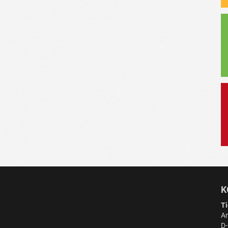
K
Ti
Am
D