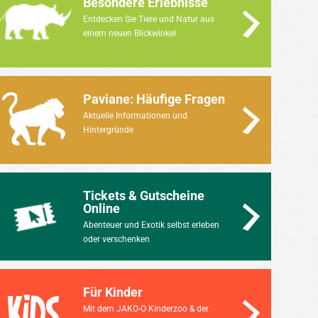
Besondere Erlebnisse
Entdecken Sie Tiere und Natur aus
einem neuen Blickwinkel
Paviane: Häufige Fragen
Aktuelle Informationen und
Hintergründe
Tickets & Gutscheine
Online
Abenteuer und Exotik selbst erleben
oder verschenken
Für Kinder
Mit dem JAKO-O Kinderzoo & der