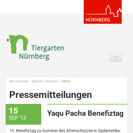
Tickets & Gutscheine Online
Sie sind hier:
Service
>
Presse
>
Detail
Ihr Besuch
Pressemitteilungen
Entdecken
15
Zoowissen & Co
Yaqu Pacha Benefiztag
SEP '13
Angebote
15. Benefiztag zu Gunsten des Artenschutzes in Südamerika.