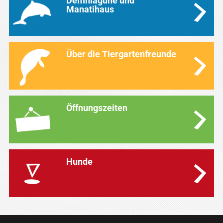
Delfinlagune und
Manatihaus
Über die Tiergartenfreunde
Öffnungszeiten
Hunde