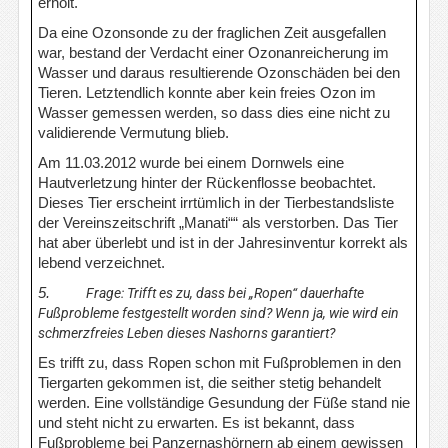
erholt.
Da eine Ozonsonde zu der fraglichen Zeit ausgefallen
war, bestand der Verdacht einer Ozonanreicherung im
Wasser und daraus resultierende Ozonschäden bei den
Tieren. Letztendlich konnte aber kein freies Ozon im
Wasser gemessen werden, so dass dies eine nicht zu
validierende Vermutung blieb.
Am 11.03.2012 wurde bei einem Dornwels eine
Hautverletzung hinter der Rückenflosse beobachtet.
Dieses Tier erscheint irrtümlich in der Tierbestandsliste
der Vereinszeitschrift „Manati““ als verstorben. Das Tier
hat aber überlebt und ist in der Jahresinventur korrekt als
lebend verzeichnet.
5.
Frage: Trifft es zu, dass bei „Ropen“ dauerhafte
Fußprobleme festgestellt worden sind? Wenn ja, wie wird ein
schmerzfreies Leben dieses Nashorns garantiert?
Es trifft zu, dass Ropen schon mit Fußproblemen in den
Tiergarten gekommen ist, die seither stetig behandelt
werden. Eine vollständige Gesundung der Füße stand nie
und steht nicht zu erwarten. Es ist bekannt, dass
Fußprobleme bei Panzernashörnern ab einem gewissen