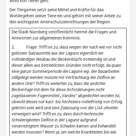
Wohl von Tieren geht.
Der Tiergarten setzt seine Mittel und Kräfte für das
Wohlergehen seiner Tiere ein und gehört mit seiner Arbeit zu
den wichtigsten Artenschutzeinrichtungen der Region.
Die Stadt Nürnberg veröffentlicht hiermit die Fragen und
Antworten zur allgemeinen Kenntnis:
1.
Frage: Trifft es zu, dass wegen der nach wie vor nicht
gelösten Salzaustritte aus der Lagune eigentlich ein
vollständiger Neubau der Beckenköpfe notwendig ist und
dieser allein aus betrieblichen Gründen nicht erfolgt, da quasi
eine ganze Sommerperiode die Lagune wg. der Bauarbeiten
stillgelegt werden müsste mit Verfrachtung der Delfine an
andere Orte? Trifft es weiterhin zu, dass die undichte
Beckenfuge mit dem für diese Anforderungen nicht
zugelassenen Fugenmittel „Vandex“ abgedichtet worden ist,
obwohl dieses nur kurz- bis höchstens mittelfristig von Erfolg
gekrönt sein wird und eine Zulassung von der LGA ohnehin
verweigert wird? Trifft es zu, dass durch technische
Schwierigkeiten Delfine in der Lagune aufgrund
verunreinigtem Wasser zu Schaden kamen und behandelt
werden mussten? Wenn ja, um welche Krankheiten bei wie