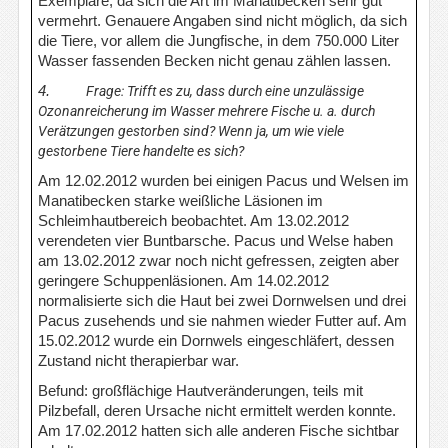
Exemplare, da sich die Art im Manatibecken sehr gut
vermehrt. Genauere Angaben sind nicht möglich, da sich
die Tiere, vor allem die Jungfische, in dem 750.000 Liter
Wasser fassenden Becken nicht genau zählen lassen.
4.
Frage: Trifft es zu, dass durch eine unzulässige
Ozonanreicherung im Wasser mehrere Fische u. a. durch
Verätzungen gestorben sind? Wenn ja, um wie viele
gestorbene Tiere handelte es sich?
Am 12.02.2012 wurden bei einigen Pacus und Welsen im
Manatibecken starke weißliche Läsionen im
Schleimhautbereich beobachtet. Am 13.02.2012
verendeten vier Buntbarsche. Pacus und Welse haben
am 13.02.2012 zwar noch nicht gefressen, zeigten aber
geringere Schuppenläsionen. Am 14.02.2012
normalisierte sich die Haut bei zwei Dornwelsen und drei
Pacus zusehends und sie nahmen wieder Futter auf. Am
15.02.2012 wurde ein Dornwels eingeschläfert, dessen
Zustand nicht therapierbar war.
Befund: großflächige Hautveränderungen, teils mit
Pilzbefall, deren Ursache nicht ermittelt werden konnte.
Am 17.02.2012 hatten sich alle anderen Fische sichtbar