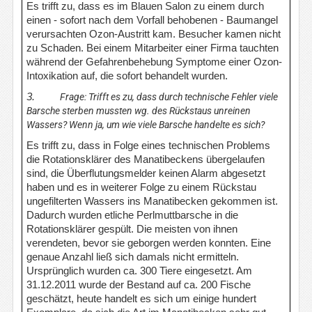
Es trifft zu, dass es im Blauen Salon zu einem durch
einen - sofort nach dem Vorfall behobenen - Baumangel
verursachten Ozon-Austritt kam. Besucher kamen nicht
zu Schaden. Bei einem Mitarbeiter einer Firma tauchten
während der Gefahrenbehebung Symptome einer Ozon-
Intoxikation auf, die sofort behandelt wurden.
3.
Frage: Trifft es zu, dass durch technische Fehler viele
Barsche sterben mussten wg. des Rückstaus unreinen
Wassers? Wenn ja, um wie viele Barsche handelte es sich?
Es trifft zu, dass in Folge eines technischen Problems
die Rotationsklärer des Manatibeckens übergelaufen
sind, die Überflutungsmelder keinen Alarm abgesetzt
haben und es in weiterer Folge zu einem Rückstau
ungefilterten Wassers ins Manatibecken gekommen ist.
Dadurch wurden etliche Perlmuttbarsche in die
Rotationsklärer gespült. Die meisten von ihnen
verendeten, bevor sie geborgen werden konnten. Eine
genaue Anzahl ließ sich damals nicht ermitteln.
Ursprünglich wurden ca. 300 Tiere eingesetzt. Am
31.12.2011 wurde der Bestand auf ca. 200 Fische
geschätzt, heute handelt es sich um einige hundert