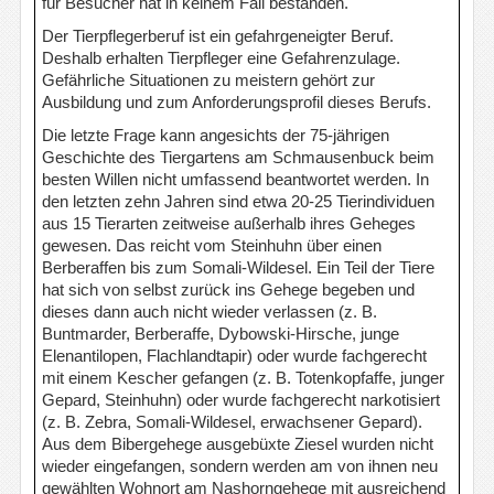
für Besucher hat in keinem Fall bestanden.
Der Tierpflegerberuf ist ein gefahrgeneigter Beruf.
Deshalb erhalten Tierpfleger eine Gefahrenzulage.
Gefährliche Situationen zu meistern gehört zur
Ausbildung und zum Anforderungsprofil dieses Berufs.
Die letzte Frage kann angesichts der 75-jährigen
Geschichte des Tiergartens am Schmausenbuck beim
besten Willen nicht umfassend beantwortet werden. In
den letzten zehn Jahren sind etwa 20-25 Tierindividuen
aus 15 Tierarten zeitweise außerhalb ihres Geheges
gewesen. Das reicht vom Steinhuhn über einen
Berberaffen bis zum Somali-Wildesel. Ein Teil der Tiere
hat sich von selbst zurück ins Gehege begeben und
dieses dann auch nicht wieder verlassen (z. B.
Buntmarder, Berberaffe, Dybowski-Hirsche, junge
Elenantilopen, Flachlandtapir) oder wurde fachgerecht
mit einem Kescher gefangen (z. B. Totenkopfaffe, junger
Gepard, Steinhuhn) oder wurde fachgerecht narkotisiert
(z. B. Zebra, Somali-Wildesel, erwachsener Gepard).
Aus dem Bibergehege ausgebüxte Ziesel wurden nicht
wieder eingefangen, sondern werden am von ihnen neu
gewählten Wohnort am Nashorngehege mit ausreichend