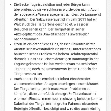
Die Beckenfuge ist sichtbar und jeder Bürger kann
überprüfen, ob sie verschlossen wurde oder nicht. Auch
der abgesenkte Wasserspiegel ist sichtbar. Die Lagune ist
öffentlich. Der Salzwasseraustritt im Jahr 2011 hat ein
Waldstück des Tiergartens geschädigt, was jeder
Besucher sehen kann. Der Tiergarten ist seiner
Anzeigepflicht des Umweltschadens unverzüglich
nachgekommen.
Ozon ist ein gefährliches Gas, dessen unkontrollierter
Austritt selbstverständlich ein nicht zu unterschätzendes
bautechnisches Problem mit hohem Gefahrenpotential
darstellt. Dass es zu einem derartigen Baumangel in der
Lagune gekommen ist, hat weder etwas mit schlechter
Tierhaltung noch mit unverantwortlichem Handeln des
Tiergartens zu tun
Auch andere Probleme bei der Inbetriebnahme der
wassertechnischen Anlagen unterliegen diesem Muster.
Der Tiergarten hatte mit massivsten Problemen zu
kämpfen, die er zum Glück ohne große Tierverluste mit
enormem Einsatz immer noch rechtzeitig beheben konnte.
Dabei hat der Tiergarten mit großer Fairness nie andere
Beteiligte öffentlich bezichtigt und wird dies auch künftig