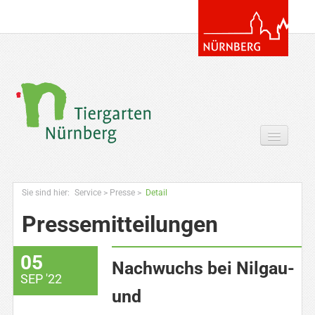
Tickets & Gutscheine Online
Sie sind hier:
Service
>
Presse
>
Detail
Ihr Besuch
Pressemitteilungen
Entdecken
05
Zoowissen & Co
Nachwuchs bei Nilgau-
SEP '22
Angebote
und