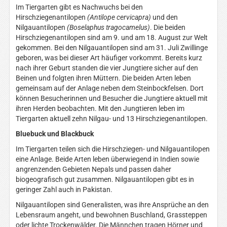
Im Tiergarten gibt es Nachwuchs bei den
Hirschziegenantilopen
(Antilope cervicapra)
und den
Nilgauantilopen
(Boselaphus tragocamelus)
. Die beiden
Hirschziegenantilopen sind am 9. und am 18. August zur Welt
gekommen. Bei den Nilgauantilopen sind am 31. Juli Zwillinge
geboren, was bei dieser Art häufiger vorkommt. Bereits kurz
nach ihrer Geburt standen die vier Jungtiere sicher auf den
Beinen und folgten ihren Müttern. Die beiden Arten leben
gemeinsam auf der Anlage neben dem Steinbockfelsen. Dort
können Besucherinnen und Besucher die Jungtiere aktuell mit
ihren Herden beobachten. Mit den Jungtieren leben im
Tiergarten aktuell zehn Nilgau- und 13 Hirschziegenantilopen.
Bluebuck und Blackbuck
Im Tiergarten teilen sich die Hirschziegen- und Nilgauantilopen
eine Anlage. Beide Arten leben überwiegend in Indien sowie
angrenzenden Gebieten Nepals und passen daher
biogeografisch gut zusammen. Nilgauantilopen gibt es in
geringer Zahl auch in Pakistan.
Nilgauantilopen sind Generalisten, was ihre Ansprüche an den
Lebensraum angeht, und bewohnen Buschland, Grassteppen
oder lichte Trockenwälder. Die Männchen tragen Hörner und