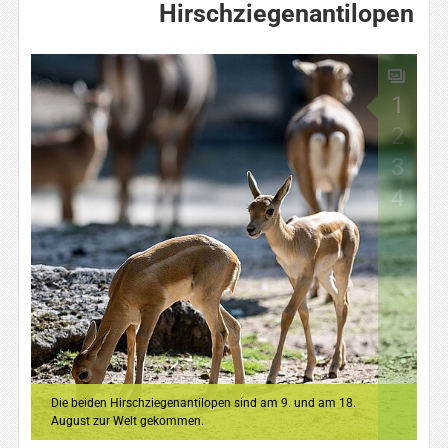
Hirschziegenantilopen
1
2
3
4
Die beiden Hirschziegenantilopen sind am 9. und am 18.
August zur Welt gekommen.