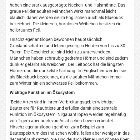
haben eine stark ausgeprägte Nacken- und Halsmähne. Das
graue Fell der adulten Männchen wirkt manchmal leicht
bläulich, daher werden sie im Englischen auch als Bluebuck
bezeichnet. Die kleineren, hornlosen Weibchen besitzen ein
hellbraunes Fell.
Hirschziegenantilopen bewohnen hauptsächlich
Graslandschaften und leben gesellig in Herden von bis zu 30
Tieren. Die Geschlechter sind leicht zu unterscheiden.
Männchen haben schraubig gedrehte Hörner und sind zudem
dunkler gefärbt als Weibchen. Der Leitbock hat die längsten
Hörner und die dunkelste Färbung. Im Englischen werden sie
als Blackbuck bezeichnet, da die adulten Männchen immer
zum Winter hin ein schwarzes Fell bekommen.
Wichtige Funktion im Ökosystem
"Beide Arten sind in ihrem Verbreitungsgebiet wichtige
Beutetiere für Raubtiere und erfüllen damit eine zentrale
Funktion im Ökosystem. Nilgauantilopen werden regelmäßig
von Tigern aber auch von Asiatischen Löwen erbeutet.
Hirschziegenantilopen gehören zum Beispiel zum
Beutespektrum des Indischen Wolfs, fallen aber weniger in das
der Großraubkatzen. Sie sind deutlich kleiner und können über