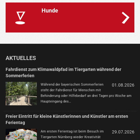
Hunde
AKTUELLES
Fahrdienst zum Klimawaldpfad im Tiergarten während der
Sommerferien
Während der bayerischen Sommerferien
01.08.2026
steht der Fahrdienst für Menschen mit
Behinderung oder Hilfebedarf an drei Tagen pro Woche am
Haupteingang des…
Freier Eintritt für kleine Künstlerinnen und Künstler am ersten
Ferientag
Am ersten Ferientag ist beim Besuch im
29.07.2026
Tiergarten Nürnberg wieder Kreativität