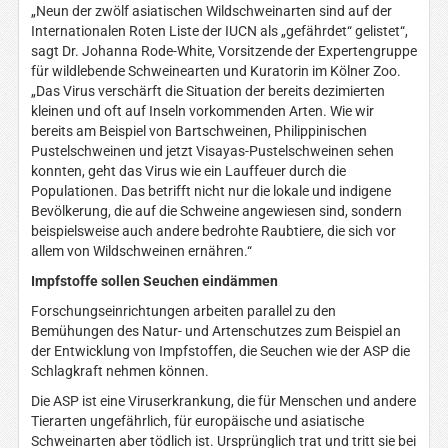
„Neun der zwölf asiatischen Wildschweinarten sind auf der
Internationalen Roten Liste der IUCN als „gefährdet“ gelistet“,
sagt Dr. Johanna Rode-White, Vorsitzende der Expertengruppe
für wildlebende Schweinearten und Kuratorin im Kölner Zoo.
„Das Virus verschärft die Situation der bereits dezimierten
kleinen und oft auf Inseln vorkommenden Arten. Wie wir
bereits am Beispiel von Bartschweinen, Philippinischen
Pustelschweinen und jetzt Visayas-Pustelschweinen sehen
konnten, geht das Virus wie ein Lauffeuer durch die
Populationen. Das betrifft nicht nur die lokale und indigene
Bevölkerung, die auf die Schweine angewiesen sind, sondern
beispielsweise auch andere bedrohte Raubtiere, die sich vor
allem von Wildschweinen ernähren.“
Impfstoffe sollen Seuchen eindämmen
Forschungseinrichtungen arbeiten parallel zu den
Bemühungen des Natur- und Artenschutzes zum Beispiel an
der Entwicklung von Impfstoffen, die Seuchen wie der ASP die
Schlagkraft nehmen können.
Die ASP ist eine Viruserkrankung, die für Menschen und andere
Tierarten ungefährlich, für europäische und asiatische
Schweinarten aber tödlich ist. Ursprünglich trat und tritt sie bei