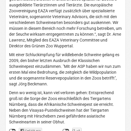
ausgebildete Tierärztinnen und Tierärzte. Die europäische
Zoovereinigung EAZA verfügt zusätzlich über spezialisierte
Veterinäre, sogenannte Veterinary Advisors, die sich mit den
verschiedenen Schweinearten besonders gut auskennen. Wir
müssen in diesem Bereich noch mehr Forschung betreiben, um
der Seuche wirksam entgegentreten zu können.“, sagt Dr. Arne
Lawrenz, Mitglied des EAZA Veterinary Committee und
Direktor des Grünen Zoo Wuppertal.
Mit einer Schluckimpfung für wildlebende Schweine gelang es
2009, den bisher letzten Ausbruch der Klassischen
Schweinepest einzudämmen. "Mit der ASP haben wir nun zum
ersten Mal eine Bedrohung, die zeitgleich die Wildpopulation
und die sogenannte Reservepopulation in den Zoos betrifft",
sagt Jörg Beckmann.
Denn wo wenig ist, kann viel verloren gehen: Entsprechend
groß ist die Sorge der Zoos einschließlich des Tiergartens
Nürnberg, dass die Afrikanische Schweinepest sie erreicht.
Neben den Visayas-Pustelschweinen hat der Tiergarten
Nürnberg mit Hirschebern zwei gefährdete asiatische
Schweinearten in seiner Obhut.