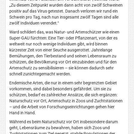
„Zu diesem Zeitpunkt wurden dann acht von zwölf Schweinen
positiv auf das Virus getestet. Danach verloren wir rund ein
Schwein pro Tag, nach nun insgesamt zwölf Tagen sind alle
zwölf Individuen verendet.“
Ward schildert das, was Natur- und Artenschützer wie einen
Super-GAU fürchten: Eine Tier- oder Pflanzenart, von der es
weltweit nur noch wenige Individuen gibt, wird binnen
kürzester Zeit von einer Seuche ausgerottet. Jahrelange
Bemühungen, den Tierbestand und seinen Lebensraum zu
schützen, die Bevölkerung vor Ort einzubinden und für den
Artenschutz zu sensibilisieren – sie können dadurch sehr
schnell zunichtegemacht werden.
Endemische Arten, die nur in einem sehr begrenzten Gebiet
vorkommen, sind dabei besonders gefährdet. Um sie zu
schützen, bedarf es zahlreicher Ansätze, die sich ergänzen:
Naturschutz vor Ort, Artenschutz in Zoos und Zuchtstationen
– und die Arbeit von Forschungseinrichtungen gehen hier
Hand in Hand.
Während es beim Naturschutz vor Ort insbesondere darum
geht, Lebensräume zu bewahren, haben sich Zoos und
Zuchtstationen zum Ziel gesetzt, stabile Populationen der