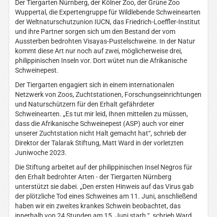
Der Tiergarten Nürnberg, der Kölner Zoo, der Grüne Zoo
Wuppertal, die Expertengruppe für Wildlebende Schweinearten
der Weltnaturschutzunion IUCN, das Friedrich-Loeffler-Institut
und ihre Partner sorgen sich um den Bestand der vom
Aussterben bedrohten Visayas-Pustelschweine. In der Natur
kommt diese Art nur noch auf zwei, möglicherweise drei,
philippinischen Inseln vor. Dort wütet nun die Afrikanische
Schweinepest.
Der Tiergarten engagiert sich in einem internationalen
Netzwerk von Zoos, Zuchtstationen, Forschungseinrichtungen
und Naturschützern für den Erhalt gefährdeter
Schweinearten. „Es tut mir leid, Ihnen mitteilen zu müssen,
dass die Afrikanische Schweinepest (ASP) auch vor einer
unserer Zuchtstation nicht Halt gemacht hat“, schrieb der
Direktor der Talarak Stiftung, Matt Ward in der vorletzten
Juniwoche 2023.
Die Stiftung arbeitet auf der philippinischen Insel Negros für
den Erhalt bedrohter Arten - der Tiergarten Nürnberg
unterstützt sie dabei. „Den ersten Hinweis auf das Virus gab
der plötzliche Tod eines Schweines am 11. Juni, anschließend
haben wir ein zweites krankes Schwein beobachtet, das
innerhalb von 24 Stunden am 15. Juni starb.“, schrieb Ward.