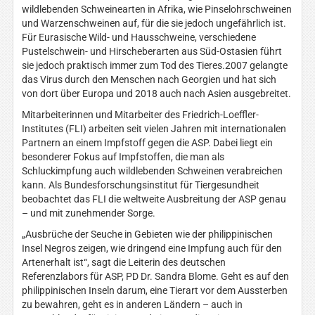
wildlebenden Schweinearten in Afrika, wie Pinselohrschweinen
und Warzenschweinen auf, für die sie jedoch ungefährlich ist.
Für Eurasische Wild- und Hausschweine, verschiedene
Pustelschwein- und Hirscheberarten aus Süd-Ostasien führt
sie jedoch praktisch immer zum Tod des Tieres.2007 gelangte
das Virus durch den Menschen nach Georgien und hat sich
von dort über Europa und 2018 auch nach Asien ausgebreitet.
Mitarbeiterinnen und Mitarbeiter des Friedrich-Loeffler-
Institutes (FLI) arbeiten seit vielen Jahren mit internationalen
Partnern an einem Impfstoff gegen die ASP. Dabei liegt ein
besonderer Fokus auf Impfstoffen, die man als
Schluckimpfung auch wildlebenden Schweinen verabreichen
kann. Als Bundesforschungsinstitut für Tiergesundheit
beobachtet das FLI die weltweite Ausbreitung der ASP genau
– und mit zunehmender Sorge.
„Ausbrüche der Seuche in Gebieten wie der philippinischen
Insel Negros zeigen, wie dringend eine Impfung auch für den
Artenerhalt ist“, sagt die Leiterin des deutschen
Referenzlabors für ASP, PD Dr. Sandra Blome. Geht es auf den
philippinischen Inseln darum, eine Tierart vor dem Aussterben
zu bewahren, geht es in anderen Ländern – auch in