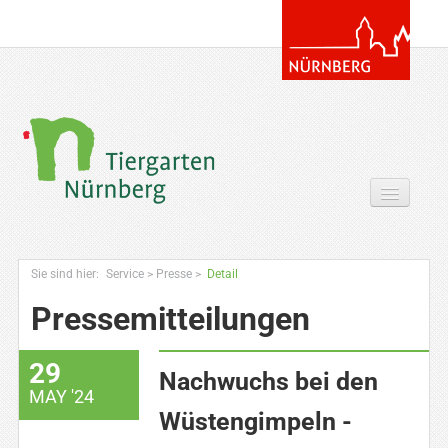
Tickets & Gutscheine Online
Sie sind hier:
Service
>
Presse
>
Detail
Ihr Besuch
Pressemitteilungen
Entdecken
29
Zoowissen & Co
Nachwuchs bei den
MAY '24
Angebote
Wüstengimpeln -