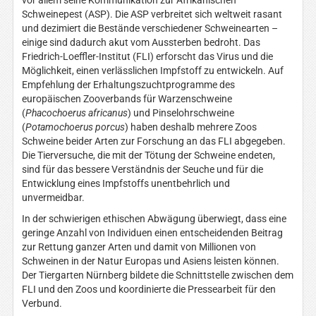
vor allem seine Kommunikation zur Afrikanischen
Schweinepest (ASP). Die ASP verbreitet sich weltweit rasant
und dezimiert die Bestände verschiedener Schweinearten –
einige sind dadurch akut vom Aussterben bedroht. Das
Friedrich-Loeffler-Institut (FLI) erforscht das Virus und die
Möglichkeit, einen verlässlichen Impfstoff zu entwickeln. Auf
Empfehlung der Erhaltungszuchtprogramme des
europäischen Zooverbands für Warzenschweine
(
Phacochoerus africanus
) und Pinselohrschweine
(
Potamochoerus porcus
) haben deshalb mehrere Zoos
Schweine beider Arten zur Forschung an das FLI abgegeben.
Die Tierversuche, die mit der Tötung der Schweine endeten,
sind für das bessere Verständnis der Seuche und für die
Entwicklung eines Impfstoffs unentbehrlich und
unvermeidbar.
In der schwierigen ethischen Abwägung überwiegt, dass eine
geringe Anzahl von Individuen einen entscheidenden Beitrag
zur Rettung ganzer Arten und damit von Millionen von
Schweinen in der Natur Europas und Asiens leisten können.
Der Tiergarten Nürnberg bildete die Schnittstelle zwischen dem
FLI und den Zoos und koordinierte die Pressearbeit für den
Verbund.