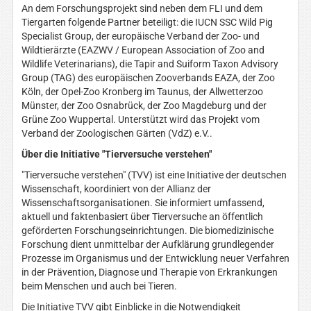
An dem Forschungsprojekt sind neben dem FLI und dem
Tiergarten folgende Partner beteiligt: die IUCN SSC Wild Pig
Specialist Group, der europäische Verband der Zoo- und
Wildtierärzte (EAZWV / European Association of Zoo and
Wildlife Veterinarians), die Tapir and Suiform Taxon Advisory
Group (TAG) des europäischen Zooverbands EAZA, der Zoo
Köln, der Opel-Zoo Kronberg im Taunus, der Allwetterzoo
Münster, der Zoo Osnabrück, der Zoo Magdeburg und der
Grüne Zoo Wuppertal. Unterstützt wird das Projekt vom
Verband der Zoologischen Gärten (VdZ) e.V..
Über die Initiative "Tierversuche verstehen"
"Tierversuche verstehen" (TVV) ist eine Initiative der deutschen
Wissenschaft, koordiniert von der Allianz der
Wissenschaftsorganisationen. Sie informiert umfassend,
aktuell und faktenbasiert über Tierversuche an öffentlich
geförderten Forschungseinrichtungen. Die biomedizinische
Forschung dient unmittelbar der Aufklärung grundlegender
Prozesse im Organismus und der Entwicklung neuer Verfahren
in der Prävention, Diagnose und Therapie von Erkrankungen
beim Menschen und auch bei Tieren.
Die Initiative TVV gibt Einblicke in die Notwendigkeit