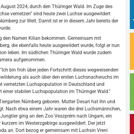
7. August 2024, durch den Thüringer Wald. Im Zuge des
hse vernetzen" sind heute zwei Luchse ausgewildert
ürnberg zur Welt. Damit ist er in diesem Jahr bereits der
wurde.
ung den Namen Kilian bekommen. Gemeinsam mit
rg, die ebenfalls heute ausgewildert wurde, folgt er nun
egion leben. Im südlichen Thüringer Wald wurde zudem
ldkamera aufgenommen.
Ich bin froh über jeden Fortschritt dieses wegweisenden
uswilderung als auch über den ersten Luchsnachwuchs im
t vernetzten Luchspopulation in Deutschland und
t einer stabilen Luchspopulation im Thüringer Wald."
Tiergarten Nürnberg geboren. Mutter Desari hat ihn und
rgt. Nach etwa einem Jahr waren die drei Luchsmännchen,
 Jungtier ging an den Zoo Veszprém nach Ungarn, ein
 kurzem im Westerzgebirge ausgewildert. Der jetzt
roda an. Dort bezog er gemeinsam mit Luchsin Vreni