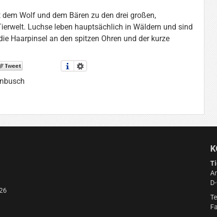
it dem Wolf und dem Bären zu den drei großen,
Tierwelt. Luchse leben hauptsächlich in Wäldern und sind
die Haarpinsel an den spitzen Ohren und der kurze
enbusch
K
Ti
Am
D
26
Te
Fa