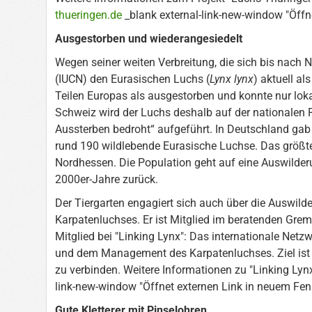
thueringen.de
_blank external-link-new-window "Öffne
Ausgestorben und wiederangesiedelt
Wegen seiner weiten Verbreitung, die sich bis nach N
(IUCN) den Eurasischen Luchs (
Lynx lynx
) aktuell als
Teilen Europas als ausgestorben und konnte nur lok
Schweiz wird der Luchs deshalb auf der nationalen R
Aussterben bedroht“ aufgeführt. In Deutschland ga
rund 190 wildlebende Eurasische Luchse. Das größte
Nordhessen. Die Population geht auf eine Auswilde
2000er-Jahre zurück.
Der Tiergarten engagiert sich auch über die Auswild
Karpatenluchses. Er ist Mitglied im beratenden Gr
Mitglied bei "Linking Lynx": Das internationale Netz
und dem Management des Karpatenluchses. Ziel ist
zu verbinden. Weitere Informationen zu "Linking Lynx
link-new-window "Öffnet externen Link in neuem Fens
Gute Kletterer mit Pinselohren