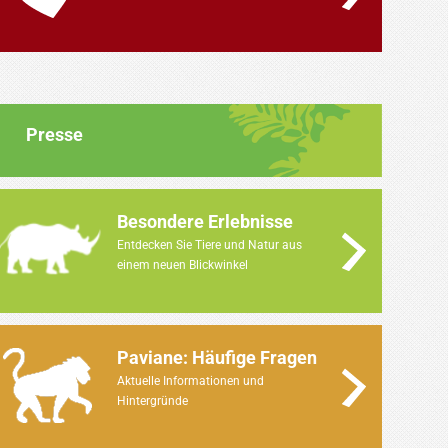
Presse
Besondere Erlebnisse
Entdecken Sie Tiere und Natur aus
einem neuen Blickwinkel
Paviane: Häufige Fragen
Aktuelle Informationen und
Hintergründe