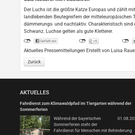
Der Luchs ist die größte Katze Europas und zählt m
landlebenden Beutegreifern der mitteleuropäischen 
dämmerungs- und nachtaktiv. Charakteristisch sind 
Schwanz. Luchse gelten als gute Kletterer.
Aktuelles Pressemitteilungen
Erstellt von Luisa Rau
Zurück
AKTUELLES
Fahrdienst zum Klimawaldpfad im Tiergarten während der
Sommerferien
Während der bayerischen
01.08.20
Sommerferien steht der
Fahrdienst für Menschen mit Behinderung