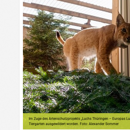
Im Zuge des Artenschutzprojekts „Luchs Thüringen – Europas Lu
Tiergarten ausgewildert worden. Foto: Alexander Sommer