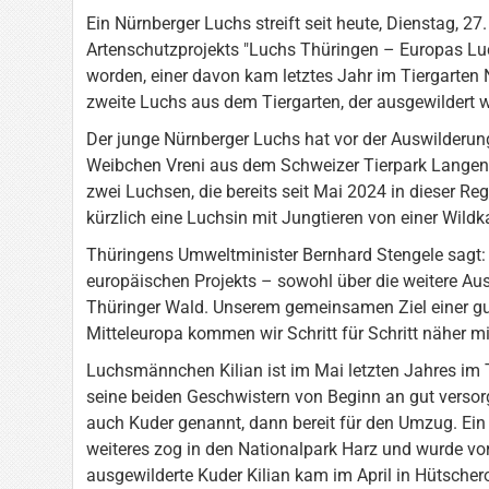
Ein Nürnberger Luchs streift seit heute, Dienstag, 2
Artenschutzprojekts "Luchs Thüringen – Europas Luc
worden, einer davon kam letztes Jahr im Tiergarten N
zweite Luchs aus dem Tiergarten, der ausgewildert 
Der junge Nürnberger Luchs hat vor der Auswilder
Weibchen Vreni aus dem Schweizer Tierpark Langenbe
zwei Luchsen, die bereits seit Mai 2024 in dieser R
kürzlich eine Luchsin mit Jungtieren von einer Wi
Thüringens Umweltminister Bernhard Stengele sagt: "
europäischen Projekts – sowohl über die weitere A
Thüringer Wald. Unserem gemeinsamen Ziel einer gu
Mitteleuropa kommen wir Schritt für Schritt näher mi
Luchsmännchen Kilian ist im Mai letzten Jahres im 
seine beiden Geschwistern von Beginn an gut verso
auch Kuder genannt, dann bereit für den Umzug. Ein
weiteres zog in den Nationalpark Harz und wurde vor
ausgewilderte Kuder Kilian kam im April in Hütsche