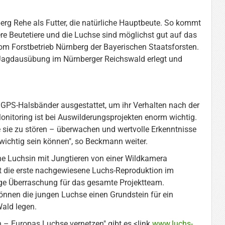
rg Rehe als Futter, die natürliche Hauptbeute. So kommt
ere Beutetiere und die Luchse sind möglichst gut auf das
om Forstbetrieb Nürnberg der Bayerischen Staatsforsten.
 Jagdausübung im Nürnberger Reichswald erlegt und
GPS-Halsbänder ausgestattet, um ihr Verhalten nach der
onitoring ist bei Auswilderungsprojekten enorm wichtig.
e sie zu stören – überwachen und wertvolle Erkenntnisse
wichtig sein können", so Beckmann weiter.
ne Luchsin mit Jungtieren von einer Wildkamera
 die erste nachgewiesene Luchs-Reproduktion im
ige Überraschung für das gesamte Projektteam.
nnen die jungen Luchse einen Grundstein für ein
ald legen.
 – Europas Luchse vernetzen" gibt es <link
www.luchs-