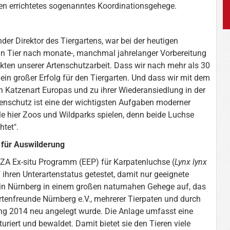
en errichtetes sogenanntes Koordinationsgehege.
der Direktor des Tiergartens, war bei der heutigen
in Tier nach monate-, manchmal jahrelanger Vorbereitung
kten unserer Artenschutzarbeit. Dass wir nach mehr als 30
 ein großer Erfolg für den Tiergarten. Und dass wir mit dem
 Katzenart Europas und zu ihrer Wiederansiedlung in der
tenschutz ist eine der wichtigsten Aufgaben moderner
le hier Zoos und Wildparks spielen, denn beide Luchse
tet".
 für Auswilderung
AZA Ex-situ Programm (EEP) für Karpatenluchse (
Lynx lynx
 ihren Unterartenstatus getestet, damit nur geeignete
in Nürnberg in einem großen naturnahen Gehege auf, das
artenfreunde Nürnberg e.V., mehrerer Tierpaten und durch
ung 2014 neu angelegt wurde. Die Anlage umfasst eine
uriert und bewaldet. Damit bietet sie den Tieren viele