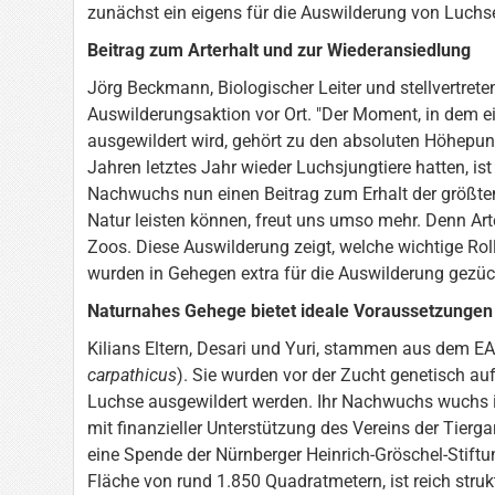
zunächst ein eigens für die Auswilderung von Luchs
Beitrag zum Arterhalt und zur Wiederansiedlung
Jörg Beckmann, Biologischer Leiter und stellvertreten
Auswilderungsaktion vor Ort. "Der Moment, in dem e
ausgewildert wird, gehört zu den absoluten Höhepun
Jahren letztes Jahr wieder Luchsjungtiere hatten, ist
Nachwuchs nun einen Beitrag zum Erhalt der größten
Natur leisten können, freut uns umso mehr. Denn Ar
Zoos. Diese Auswilderung zeigt, welche wichtige Rol
wurden in Gehegen extra für die Auswilderung gezüch
Naturnahes Gehege bietet ideale Voraussetzungen
Kilians Eltern, Desari und Yuri, stammen aus dem E
carpathicus
). Sie wurden vor der Zucht genetisch auf
Luchse ausgewildert werden. Ihr Nachwuchs wuchs 
mit finanzieller Unterstützung des Vereins der Tierg
eine Spende der Nürnberger Heinrich-Gröschel-Stift
Fläche von rund 1.850 Quadratmetern, ist reich strukt