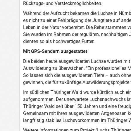
Rückzugs- und Versteckmöglichkeiten.
Während der Aufzucht bekamen die Luchse in Nürnbe
es nicht zu einer Fehlprägung der Jungtiere auf and
Leben in der Natur vorbereitet. Die Rehe stammten v
Sie wurden im Rahmen der regulären, nachhaltigen
dienten so als hochwertiges Futter.
Mit GPS-Sendern ausgestattet
Die beiden heute ausgewilderten Luchse wurden mit 
Auswilderung zu überwachen. "Ein professionelles M
So lassen sich die ausgewilderten Tiere – auch ohn
gewinnen, die für zukünftige Auswilderungsprojekte 
Im südlichen Thüringer Wald wurde kürzlich auch ei
aufgenommen. Der unerwartete Luchsnachwuchs ist
Thüringer Wald seit über 150 Jahren und eine freud
Gemeinsam mit ihren ausgewilderten Artgenossen kö
langfristig stabiles Luchsvorkommen im Thüringer W
Weitere Informationen zum Projekt "Luchs Thüringen