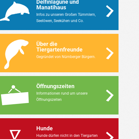
Delfinlagune und
Manatihaus
Infos zu unseren Großen Tümmlern,
Seelöwen, Seekühen und Co.
Über die
Tiergartenfreunde
Gegründet von Nürnberger Bürgern.
Öffnungszeiten
Informationen rund um unsere
Öffnungszeiten
Hunde
Hunde dürfen nicht in den Tiergarten