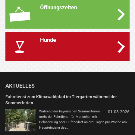
Öffnungszeiten
Hunde
AKTUELLES
Fahrdienst zum Klimawaldpfad im Tiergarten während der
Sommerferien
Während der bayerischen Sommerferien
01.08.2026
steht der Fahrdienst für Menschen mit
Behinderung oder Hilfebedarf an drei Tagen pro Woche am
Haupteingang des…