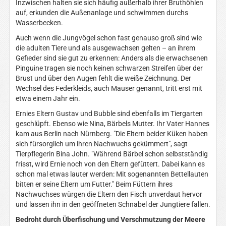
Inzwischen halten sie sich häufig außerhalb ihrer Bruthöhlen
auf, erkunden die Außenanlage und schwimmen durchs
Wasserbecken.
Auch wenn die Jungvögel schon fast genauso groß sind wie
die adulten Tiere und als ausgewachsen gelten – an ihrem
Gefieder sind sie gut zu erkennen: Anders als die erwachsenen
Pinguine tragen sie noch keinen schwarzen Streifen über der
Brust und über den Augen fehlt die weiße Zeichnung. Der
Wechsel des Federkleids, auch Mauser genannt, tritt erst mit
etwa einem Jahr ein.
Ernies Eltern Gustav und Bubble sind ebenfalls im Tiergarten
geschlüpft. Ebenso wie Nina, Bärbels Mutter. Ihr Vater Hannes
kam aus Berlin nach Nürnberg. "Die Eltern beider Küken haben
sich fürsorglich um ihren Nachwuchs gekümmert", sagt
Tierpflegerin Bina John. "Während Bärbel schon selbstständig
frisst, wird Ernie noch von den Eltern gefüttert. Dabei kann es
schon mal etwas lauter werden: Mit sogenannten Bettellauten
bitten er seine Eltern um Futter." Beim Füttern ihres
Nachwuchses würgen die Eltern den Fisch unverdaut hervor
und lassen ihn in den geöffneten Schnabel der Jungtiere fallen.
Bedroht durch Überfischung und Verschmutzung der Meere