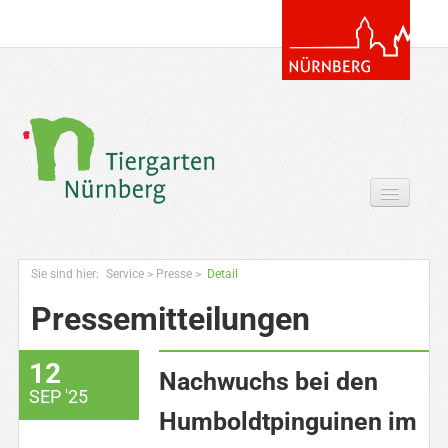
Tickets & Gutscheine Online
Sie sind hier:
Service
>
Presse
>
Detail
Ihr Besuch
Pressemitteilungen
Entdecken
12
Zoowissen & Co
Nachwuchs bei den
SEP '25
Angebote
Humboldtpinguinen im