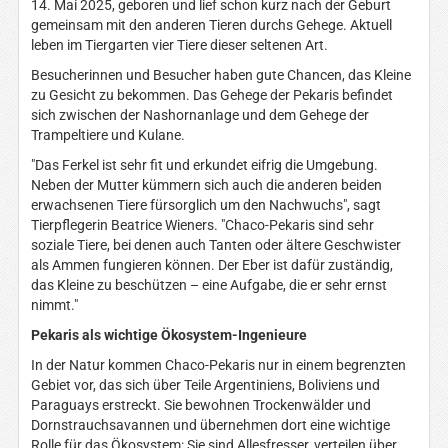
14. Mai 2025, geboren und lief schon kurz nach der Geburt
gemeinsam mit den anderen Tieren durchs Gehege. Aktuell
leben im Tiergarten vier Tiere dieser seltenen Art.
Besucherinnen und Besucher haben gute Chancen, das Kleine
zu Gesicht zu bekommen. Das Gehege der Pekaris befindet
sich zwischen der Nashornanlage und dem Gehege der
Trampeltiere und Kulane.
"Das Ferkel ist sehr fit und erkundet eifrig die Umgebung.
Neben der Mutter kümmern sich auch die anderen beiden
erwachsenen Tiere fürsorglich um den Nachwuchs", sagt
Tierpflegerin Beatrice Wieners. "Chaco-Pekaris sind sehr
soziale Tiere, bei denen auch Tanten oder ältere Geschwister
als Ammen fungieren können. Der Eber ist dafür zuständig,
das Kleine zu beschützen – eine Aufgabe, die er sehr ernst
nimmt."
Pekaris als wichtige Ökosystem-Ingenieure
In der Natur kommen Chaco-Pekaris nur in einem begrenzten
Gebiet vor, das sich über Teile Argentiniens, Boliviens und
Paraguays erstreckt. Sie bewohnen Trockenwälder und
Dornstrauchsavannen und übernehmen dort eine wichtige
Rolle für das Ökosystem: Sie sind Allesfresser, verteilen über