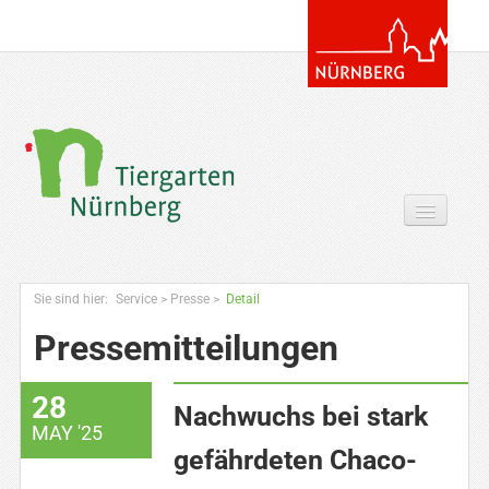
Tickets & Gutscheine Online
Sie sind hier:
Service
>
Presse
>
Detail
Ihr Besuch
Pressemitteilungen
Entdecken
28
Zoowissen & Co
Nachwuchs bei stark
MAY '25
Angebote
gefährdeten Chaco-