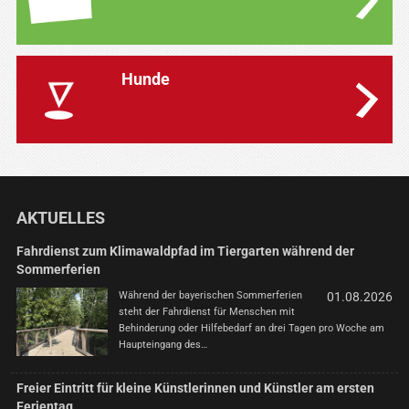
Hunde
AKTUELLES
Fahrdienst zum Klimawaldpfad im Tiergarten während der
Sommerferien
Während der bayerischen Sommerferien
01.08.2026
steht der Fahrdienst für Menschen mit
Behinderung oder Hilfebedarf an drei Tagen pro Woche am
Haupteingang des…
Freier Eintritt für kleine Künstlerinnen und Künstler am ersten
Ferientag