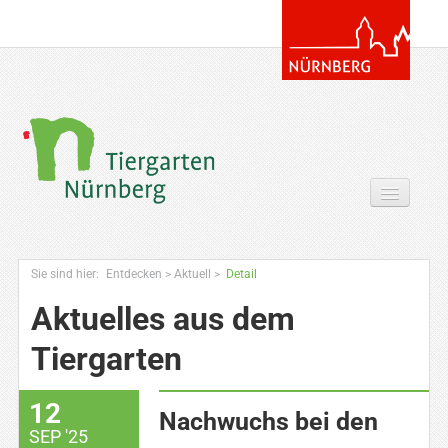
Tickets & Gutscheine Online
Sie sind hier:
Entdecken
>
Aktuell
>
Detail
Ihr Besuch
Aktuelles aus dem
Entdecken
Tiergarten
Zoowissen & Co
12
Angebote
Nachwuchs bei den
SEP '25