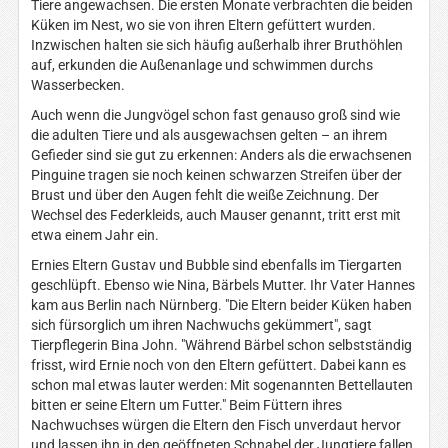
Tiere angewachsen. Die ersten Monate verbrachten die beiden
Küken im Nest, wo sie von ihren Eltern gefüttert wurden.
Inzwischen halten sie sich häufig außerhalb ihrer Bruthöhlen
auf, erkunden die Außenanlage und schwimmen durchs
Wasserbecken.
Auch wenn die Jungvögel schon fast genauso groß sind wie
die adulten Tiere und als ausgewachsen gelten – an ihrem
Gefieder sind sie gut zu erkennen: Anders als die erwachsenen
Pinguine tragen sie noch keinen schwarzen Streifen über der
Brust und über den Augen fehlt die weiße Zeichnung. Der
Wechsel des Federkleids, auch Mauser genannt, tritt erst mit
etwa einem Jahr ein.
Ernies Eltern Gustav und Bubble sind ebenfalls im Tiergarten
geschlüpft. Ebenso wie Nina, Bärbels Mutter. Ihr Vater Hannes
kam aus Berlin nach Nürnberg. "Die Eltern beider Küken haben
sich fürsorglich um ihren Nachwuchs gekümmert", sagt
Tierpflegerin Bina John. "Während Bärbel schon selbstständig
frisst, wird Ernie noch von den Eltern gefüttert. Dabei kann es
schon mal etwas lauter werden: Mit sogenannten Bettellauten
bitten er seine Eltern um Futter." Beim Füttern ihres
Nachwuchses würgen die Eltern den Fisch unverdaut hervor
und lassen ihn in den geöffneten Schnabel der Jungtiere fallen.