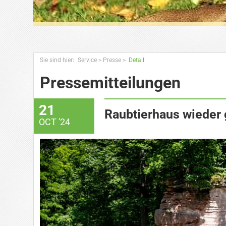
Sie sind hier:
Service
>
Presse
>
Detail
Pressemitteilungen
21
Raubtierhaus wieder 
OCT '24