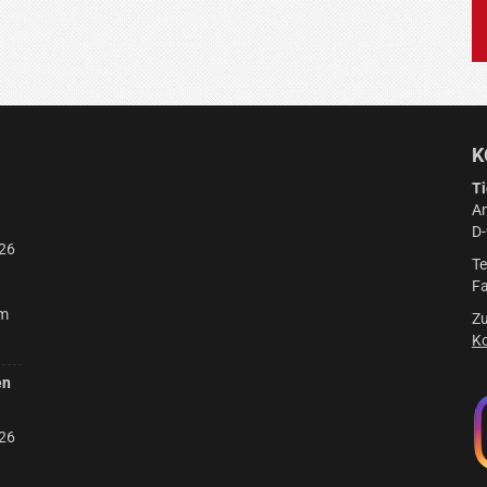
K
Ti
Am
D
26
Te
Fa
am
Zu
Ko
en
26