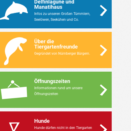
Delfinlagune und
Manatihaus
Infos zu unseren Großen Tümmlern,
Seelöwen, Seekühen und Co.
Über die
Tiergartenfreunde
Gegründet von Nürnberger Bürgern.
Öffnungszeiten
Informationen rund um unsere
Öffnungszeiten
Hunde
Hunde dürfen nicht in den Tiergarten