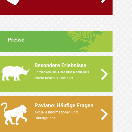
Presse
Besondere Erlebnisse
Entdecken Sie Tiere und Natur aus
einem neuen Blickwinkel
Paviane: Häufige Fragen
Aktuelle Informationen und
Hintergründe