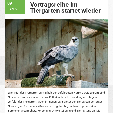
09
Vortragsreihe im
Tiergarten startet wieder
JAN '26
Wie trägt der Tiergarten zum Erhalt der gefährdeten Harpyie bei? Warum sind
Nashörner immer stärker bedroht? Und welche Entwicklungsstrategien
verfolgt der Tiergarten? Auch im neuen Jahr bietet der Tiergarten der Stadt
Nürnberg ab 15. Januar 2026 wieder regelmäßig Fachvorträge aus den
Bereichen Artenschutz, Forschung, Umweltbildung und Tierhaltung an. Die