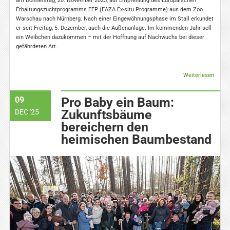
am Donnerstag, 20. November 2025, auf Empfehlung des Europäischen
Erhaltungszuchtprogramms EEP (EAZA Ex-situ Programme) aus dem Zoo
Warschau nach Nürnberg. Nach einer Eingewöhnungsphase im Stall erkundet
er seit Freitag, 5. Dezember, auch die Außenanlage. Im kommenden Jahr soll
ein Weibchen dazukommen – mit der Hoffnung auf Nachwuchs bei dieser
gefährdeten Art.
Weiterlesen
09
Pro Baby ein Baum:
Zukunftsbäume
DEC '25
bereichern den
heimischen Baumbestand