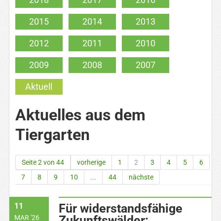
2015
2014
2013
2012
2011
2010
2009
2008
2007
Aktuell
Aktuelles aus dem
Tiergarten
Seite 2 von 44
vorherige
1
2
3
4
5
6
7
8
9
10
...
44
nächste
11
Für widerstandsfähige
Zukunftswälder:
MAR '26