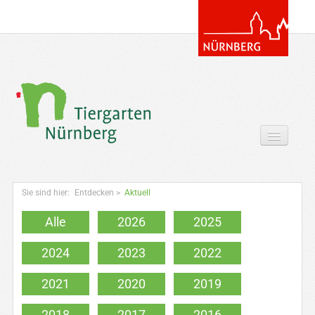
Tickets & Gutscheine Online
Sie sind hier:
Entdecken
>
Aktuell
Ihr Besuch
Alle
2026
2025
Entdecken
2024
2023
2022
Zoowissen & Co
2021
2020
2019
Angebote
2018
2017
2016